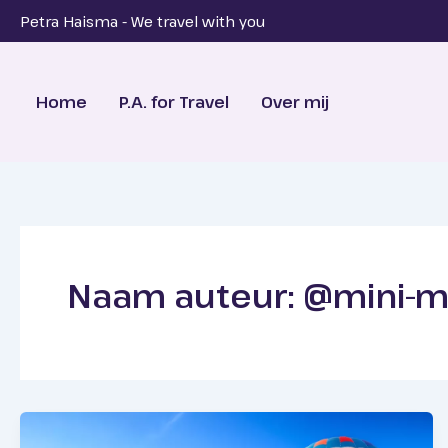
Ga
Petra Haisma - We travel with you
naar
de
inhoud
Home
P.A. for Travel
Over mij
Naam auteur: @mini-