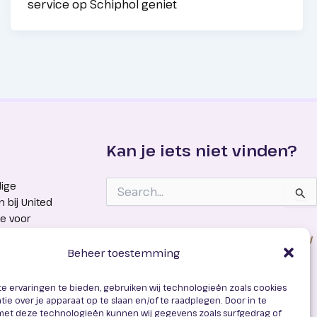
service op Schiphol geniet
Kan je iets niet vinden?
Zoek
dige
naar:
 bij United
ie voor
lle boekingen
P.A. for Travel werkt samen met
United Travel
ted Travel
Beheer toestemming
oekt bij en
geschreven bij
e ervaringen te bieden, gebruiken wij technologieën zoals cookies
onder nummer
ie over je apparaat op te slaan en/of te raadplegen. Door in te
t deze technologieën kunnen wij gegevens zoals surfgedrag of