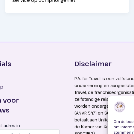
ials
Disclaimer
P.A. for Travel is een zelfstan
onderneming en aangesloten
pp
Travel; de franchiseorganisat
n voor
zelfstandige reisadviseurs. A
worden ondergebracht bij Uni
ews
(ANVR 5471 en SGR 3642). U b
betaalt aan United Travel (in
Om de best
il adres in
de Kamer van Koophandel 
om informat
stemmen me
59901152).